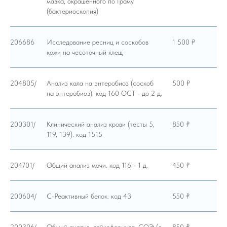
мазка, окрашенного по Граму
(бактериоскопия)
206686
Исследование ресниц и соскобов
1 500 ₽
кожи на чесоточный клещ
204805/
Анализ кала на энтеробиоз (соскоб
500 ₽
на энтеробиоз). код 160 ОСТ - до 2 д.
200301/
Клинический анализ крови (тесты 5,
850 ₽
119, 139). код 1515
204701/
Общий анализ мочи. код 116 - 1 д.
450 ₽
200604/
С-Реактивный белок. код 43
550 ₽