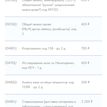
200306/
Общий анализ, лейкоформула, СОЭ (с
850 ₽
обязательной "ручной" микроскопией
мазка крови*) код №1555 .
200302/
Общий анализ крови
450 ₽
(Hb,Ht,эритр.,лейкоц.,тромбоциты). код
5
204801/
Копрограмма. код 158 - до 2 д.
700 ₽
204702/
Исследование мочи по Нечипоренко.
450 ₽
код НЕЧ - 1 д.
204802/
Анализ кала на яйца гельминтов. код
500 ₽
159ЯГ - до 2 д.
204851/
Спермограмма (доставка материала в
3 200 ₽
лабораторию - самостоятельно). код