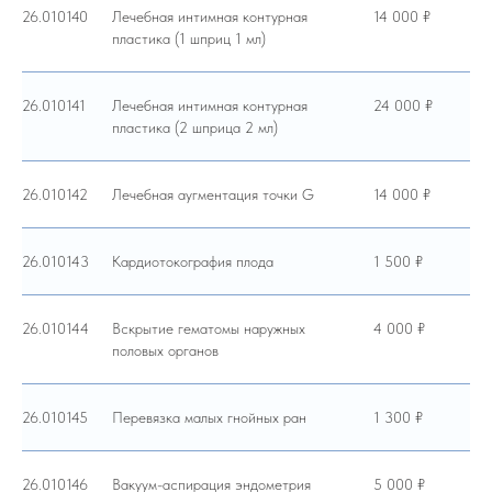
26.010140
Лечебная интимная контурная
14 000 ₽
пластика (1 шприц 1 мл)
26.010141
Лечебная интимная контурная
24 000 ₽
пластика (2 шприца 2 мл)
26.010142
Лечебная аугментация точки G
14 000 ₽
26.010143
Кардиотокография плода
1 500 ₽
26.010144
Вскрытие гематомы наружных
4 000 ₽
половых органов
26.010145
Перевязка малых гнойных ран
1 300 ₽
26.010146
Вакуум-аспирация эндометрия
5 000 ₽