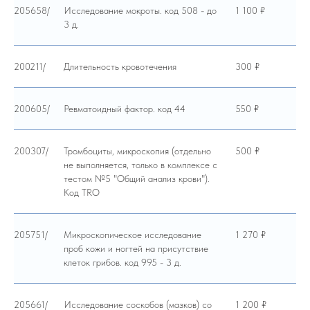
205658/
Исследование мокроты. код 508 - до
1 100 ₽
3 д.
200211/
Длительность кровотечения
300 ₽
200605/
Ревматоидный фактор. код 44
550 ₽
200307/
Тромбоциты, микроскопия (отдельно
500 ₽
не выполняется, только в комплексе с
тестом №5 "Общий анализ крови").
Код TRO
205751/
Микроскопическое исследование
1 270 ₽
проб кожи и ногтей на присутствие
клеток грибов. код 995 - 3 д.
205661/
Исследование соскобов (мазков) со
1 200 ₽