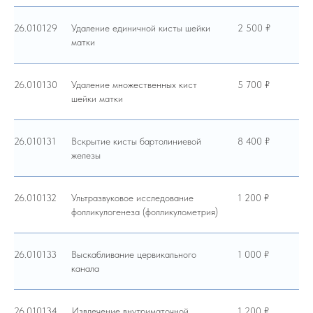
26.010129
Удаление единичной кисты шейки
2 500 ₽
матки
26.010130
Удаление множественных кист
5 700 ₽
шейки матки
26.010131
Вскрытие кисты бартолиниевой
8 400 ₽
железы
26.010132
Ультразвуковое исследование
1 200 ₽
фолликулогенеза (фолликулометрия)
26.010133
Выскабливание цервикального
1 000 ₽
канала
26.010134
Извлечение внутриматочной
1 200 ₽