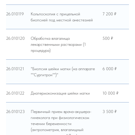
26.010119
Кольпоскопия с прицельной
7 200 ₽
биопсией под местной анестезией
26.010120
Обработка влагалища
500 ₽
лекарственными растворами (1
процедура)
26.010121
"Биопсия шейки матки (на аппарате
6 000 ₽
""Сургитрон"")"
26.010122
Диатермоконизация шейки матки
10 000 ₽
26.010123
Первичный прием врача-акушера-
3 500 ₽
гинеколога при физиологическом
течении беременности
(антропометрия, влагалищный