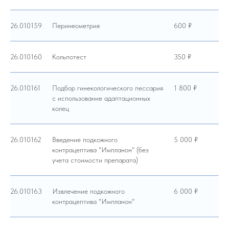
26.010159
Перинеометрия
600 ₽
26.010160
Кольпотест
350 ₽
26.010161
Подбор гинекологического пессария
1 800 ₽
с использование адаптационных
колец
26.010162
Введение подкожного
5 000 ₽
контрацептива "Импланон" (без
учета стоимости препарата)
26.010163
Извлечение подкожного
6 000 ₽
контрацептива "Импланон"