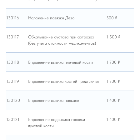
130116
Наложение повязки Дезо
500 ₽
130117
Обкалывание сустава при артрозах
1 500 ₽
(без учета стоимости медикаментов)
130118
Вправление вывиха плечевой кости
1 700 ₽
130119
Вправление вывиха костей предплечья
1 700 ₽
130120
Вправление вывиха пальцев
1 400 ₽
130121
Вправление подвывиха головки
1 400 ₽
лучевой кости