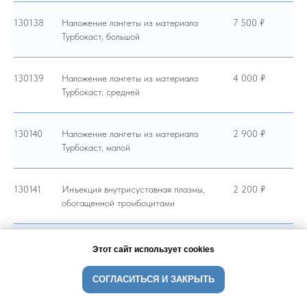
130138
Наложение лангеты из материала
7 500 ₽
Турбокаст, большой
130139
Наложение лангеты из материала
4 000 ₽
Турбокаст, средней
130140
Наложение лангеты из материала
2 900 ₽
Турбокаст, малой
130141
Инъекция внутрисуставная плазмы,
2 200 ₽
обогащенной тромбоцитами
130147
Репозиция костей
1 000 ₽
Этот сайт использует сookies
СОГЛАСИТЬСЯ И ЗАКРЫТЬ
130148
Закрытое вправление мелких суставов
1 000 ₽