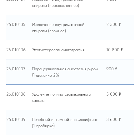
спирали (неосложненное)
26.010135
Извлечение внутриматочной
2 500 ₽
спирали (сложное)
26.010136
Эхогистеросальпингография
10 800 ₽
26.010137
Парацервикальная анестезия р-ром
900 ₽
Лидокаина 2%
26.010138
Удаление полипа цервикального
5 000 ₽
канала
26.010139
Лечебный интимный плазмолифтинг
3 600 ₽
(1 пробирка)