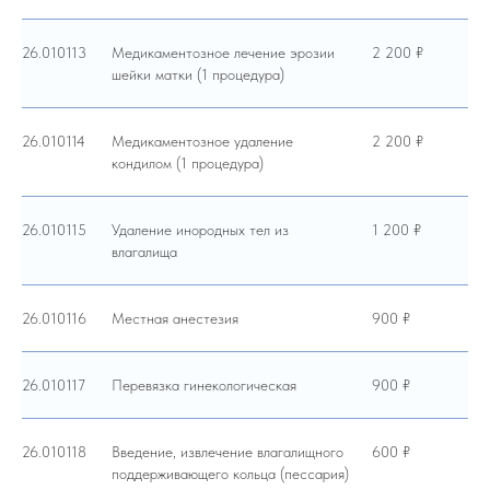
26.010113
Медикаментозное лечение эрозии
2 200 ₽
шейки матки (1 процедура)
26.010114
Медикаментозное удаление
2 200 ₽
кондилом (1 процедура)
26.010115
Удаление инородных тел из
1 200 ₽
влагалища
26.010116
Местная анестезия
900 ₽
26.010117
Перевязка гинекологическая
900 ₽
26.010118
Введение, извлечение влагалищного
600 ₽
поддерживающего кольца (пессария)