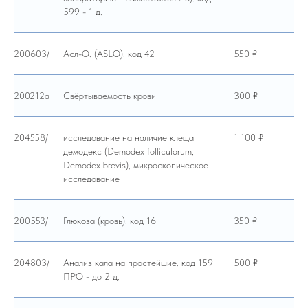
599 - 1 д.
200603/
Асл-О. (ASLO). код 42
550 ₽
200212а
Свёртываемость крови
300 ₽
204558/
исследование на наличие клеща
1 100 ₽
демодекс (Demodex folliculorum,
Demodex brevis), микроскопическое
исследование
200553/
Глюкоза (кровь). код 16
350 ₽
204803/
Анализ кала на простейшие. код 159
500 ₽
ПРО - до 2 д.