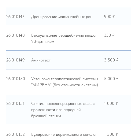
26.010147
Дренирование малых гнойных ран
900 ₽
26.010148
Выслушивание сердцебиения плода
350 ₽
УЗ-датчиком
26.010149
Амниотест
3 500 ₽
26.010150
Установка терапевтической системы
5 000 ₽
"МИРЕНА" (без стоимости системы)
26.010151
Снятие послеоперационных швов с
1 000 ₽
промежности или передней
брюшной стенки
26.010152
Бужирование цервикального канала
1 500 ₽