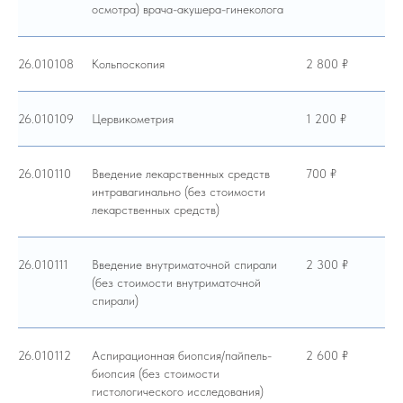
осмотра) врача-акушера-гинеколога
26.010108
Кольпоскопия
2 800 ₽
26.010109
Цервикометрия
1 200 ₽
26.010110
Введение лекарственных средств
700 ₽
интравагинально (без стоимости
лекарственных средств)
26.010111
Введение внутриматочной спирали
2 300 ₽
(без стоимости внутриматочной
спирали)
26.010112
Аспирационная биопсия/пайпель-
2 600 ₽
биопсия (без стоимости
гистологического исследования)