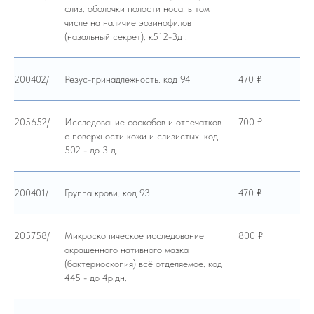
слиз. оболочки полости носа, в том
числе на наличие эозинофилов
(назальный секрет). к512-3д .
200402/
Резус-принадлежность. код 94
470 ₽
205652/
Исследование соскобов и отпечатков
700 ₽
с поверхности кожи и слизистых. код
502 - до 3 д.
200401/
Группа крови. код 93
470 ₽
205758/
Микроскопическое исследование
800 ₽
окрашенного нативного мазка
(бактериоскопия) всё отделяемое. код
445 - до 4р.дн.