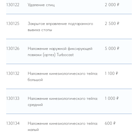
130122
Удаление спиц
2 000 ₽
130125
Закрытое вправление подтаранного
2 500 ₽
вывиха стопы
130126
Наложение наружной фиксирующей
5 000 ₽
повязки (ортез) Turbocast
130132
Наложение кинезиологического тейпа:
1 100 ₽
большой
130133
Наложение кинезиологического тейпа:
1 000 ₽
средний
130134
Наложение кинезиологического тейпа:
600 ₽
малый