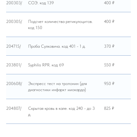
200303/
СОЭ. код 139
400 ₽
200305/
Подсчет количества ретикулоцитов.
400 ₽
код 150
204715/
Проба Сулковича. код 401 - 1 д.
370 ₽
203801/
Syphilis RPR. код 69
550 ₽
200608/
Экспресс тест на тропонин (для
950 ₽
диагностики инфаркт миокарда)
204807/
Скрытая кровь в кале. код 240 - до 3
825 ₽
д.