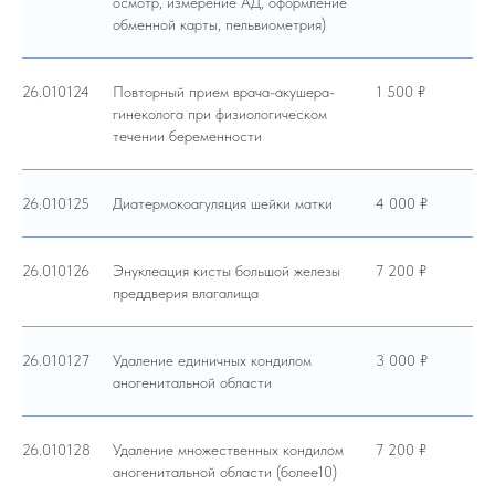
осмотр, измерение АД, оформление
обменной карты, пельвиометрия)
26.010124
Повторный прием врача-акушера-
1 500 ₽
гинеколога при физиологическом
течении беременности
26.010125
Диатермокоагуляция шейки матки
4 000 ₽
26.010126
Энуклеация кисты большой железы
7 200 ₽
преддверия влагалища
26.010127
Удаление единичных кондилом
3 000 ₽
аногенитальной области
26.010128
Удаление множественных кондилом
7 200 ₽
аногенитальной области (более10)